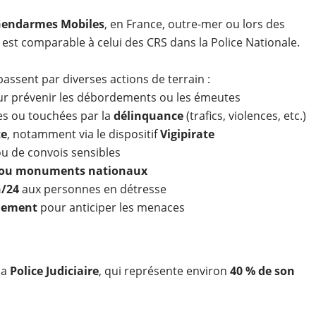
endarmes Mobiles
, en France, outre-mer ou lors des
e est comparable à celui des CRS dans la Police Nationale.
passent par diverses actions de terrain :
r prévenir les débordements ou les émeutes
les ou touchées par la
délinquance
(trafics, violences, etc.)
te
, notamment via le dispositif
Vigipirate
u de convois sensibles
s ou monuments nationaux
h/24
aux personnes en détresse
nement
pour anticiper les menaces
la
Police Judiciaire
, qui représente environ
40 % de son