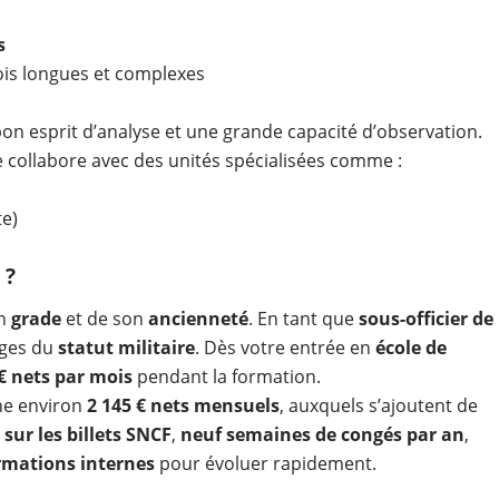
s
fois longues et complexes
on esprit d’analyse et une grande capacité d’observation.
ie collabore avec des unités spécialisées comme :
te)
 ?
on
grade
et de son
ancienneté
. En tant que
sous-officier de
ages du
statut militaire
. Dès votre entrée en
école de
€ nets par mois
pendant la formation.
he environ
2 145 € nets mensuels
, auxquels s’ajoutent de
sur les billets SNCF
,
neuf semaines de congés par an
,
rmations internes
pour évoluer rapidement.