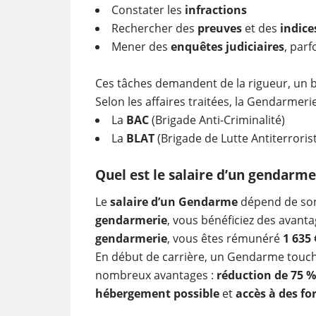
Constater les
infractions
Rechercher des
preuves
et des
indice
Mener des
enquêtes judiciaires
, par
Ces tâches demandent de la rigueur, un b
Selon les affaires traitées, la Gendarmer
La
BAC
(Brigade Anti-Criminalité)
La
BLAT
(Brigade de Lutte Antiterroris
Quel est le salaire d’un gendarme
Le
salaire d’un Gendarme
dépend de s
gendarmerie
, vous bénéficiez des avant
gendarmerie
, vous êtes rémunéré
1 635 
En début de carrière, un Gendarme touc
nombreux avantages :
réduction de 75 % 
hébergement possible
et
accès à des fo