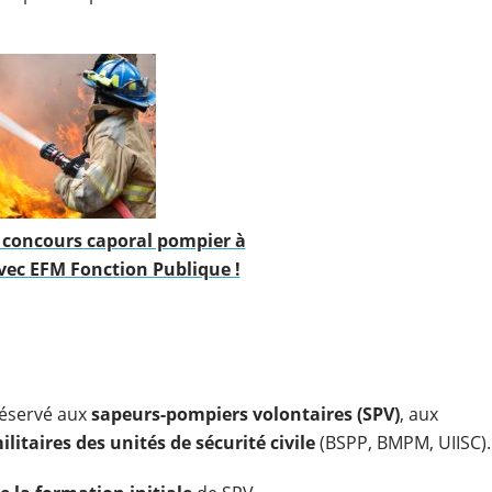
e concours caporal pompier à
vec EFM Fonction Publique !
réservé aux
sapeurs-pompiers volontaires (SPV)
, aux
ilitaires des unités de sécurité civile
(BSPP, BMPM, UIISC).