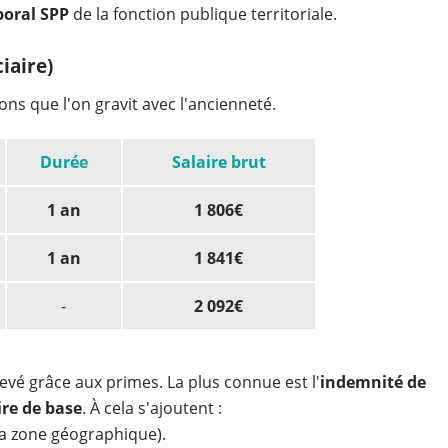
aporal SPP
de la fonction publique territoriale.
iaire)
ons que l'on gravit avec l'ancienneté.
Durée
Salaire brut
1 an
1 806€
1 an
1 841€
-
2 092€
levé grâce aux primes. La plus connue est l'
indemnité de
ire de base
. À cela s'ajoutent :
la zone géographique).