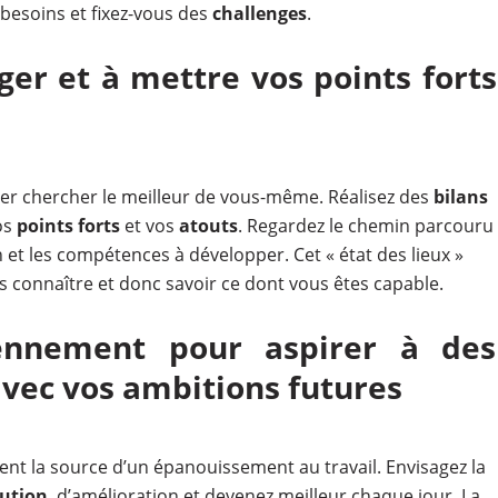
esoins et fixez-vous des
challenges
.
ger et à mettre vos points forts
ler chercher le meilleur de vous-même. Réalisez des
bilans
os
points forts
et vos
atouts
. Regardez le chemin parcouru
et les compétences à développer. Cet « état des lieux »
 connaître et donc savoir ce dont vous êtes capable.
iennement pour aspirer à des
avec vos ambitions futures
nt la source d’un épanouissement au travail. Envisagez la
lution
, d’amélioration et devenez meilleur chaque jour. La