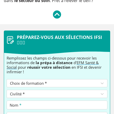
dans
le secteur du soin
. Prêt à relever le défi ?
PRÉPAREZ-VOUS AUX SÉLECTIONS IFSI
👩🏻‍⚕️
Remplissez les champs ci-dessous pour recevoir les
informations de
la prépa à distance
d'
EFM Santé &
Social
pour
réussir votre sélection
en IFSI et devenir
infirmier !
Choix de formation *
Civilité *
Nom
*